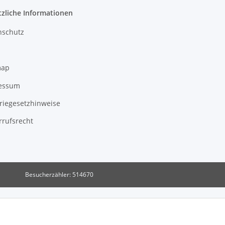
tzliche Informationen
nschutz
map
essum
riegesetzhinweise
rrufsrecht
Besucherzähler: 514670